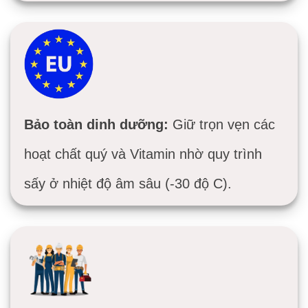
Bảo toàn dinh dưỡng:
Giữ trọn vẹn các
hoạt chất quý và Vitamin nhờ quy trình
sấy ở nhiệt độ âm sâu (-30 độ C).
Vận hành kinh tế
:
Hệ thống chạy ổn định
24/7, tiết kiệm
15% điện năng
so với các dòng
máy thông thường nhờ công nghệ tối ưu nhiệt
lạnh của AVG.