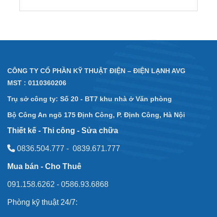
CÔNG TY CỔ PHẦN KỸ THUẬT ĐIỆN – ĐIỆN LẠNH AVG
MST : 0110360206
Trụ sở công ty: Số 20 - BT7 khu nhà ở Văn phòng
Bộ Công An
ngõ 175 Định Công, P. Định Công, Hà Nội
Thiết kế - Thi công - Sửa chữa
0836.504.777
-
0839.671.777
Mua bán - Cho Thuê
091.158.6262
-
0586.93.6868
Phòng kỹ thuật 24/7:
0832.780.333 & 0349.357.333
CN Thanh Hóa: Hồ sinh thái Bai Cái, thôn Lệ Cẩm 2,
Thạch Thành, Thanh Hóa
CN Nghệ An: Quang Phong, Thái Hòa, Nghệ An