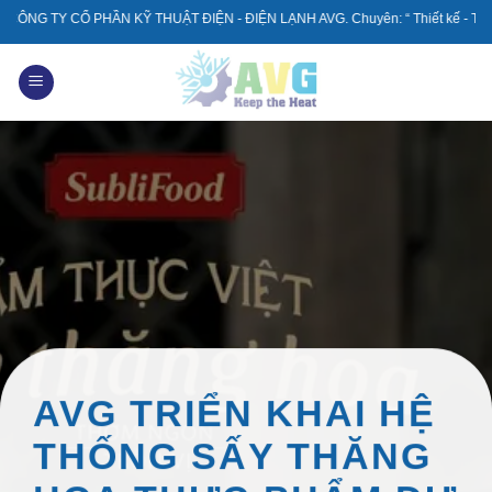
Skip
Ỹ THUẬT ĐIỆN - ĐIỆN LẠNH AVG. Chuyên: “ Thiết kế - Thi Công - Sửa chữa - 
to
content
AVG TRIỂN KHAI HỆ
THỐNG SẤY THĂNG