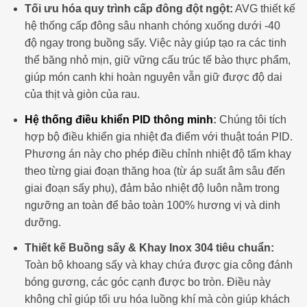
Tối ưu hóa quy trình cấp đông đột ngột:
AVG thiết kế
hệ thống cấp đông sâu nhanh chóng xuống dưới -40
độ ngay trong buồng sấy. Việc này giúp tạo ra các tinh
thể băng nhỏ mịn, giữ vững cấu trúc tế bào thực phẩm,
giúp món canh khi hoàn nguyên vẫn giữ được độ dai
của thịt và giòn của rau.
Hệ thống điều khiển PID thông minh
:
Chúng tôi tích
hợp bộ điều khiển gia nhiệt đa điểm với thuật toán PID.
Phương án này cho phép điều chỉnh nhiệt độ tấm khay
theo từng giai đoạn thăng hoa (từ áp suất âm sâu đến
giai đoạn sấy phụ), đảm bảo nhiệt độ luôn nằm trong
ngưỡng an toàn để bảo toàn 100% hương vị và dinh
dưỡng.
Thiết kế Buồng sấy & Khay Inox 304 tiêu chuẩn:
Toàn bộ khoang sấy và khay chứa được gia công đánh
bóng gương, các góc cạnh được bo tròn. Điều này
không chỉ giúp tối ưu hóa luồng khí mà còn giúp khách