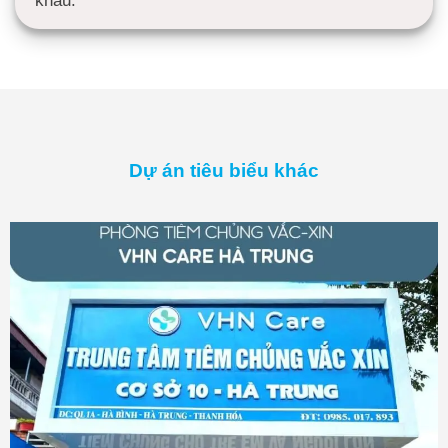
Dự án tiêu biểu khác
AVG Triển khai Hệ thống Kho Bảo Quản
Vaccine và Dược Phẩm cho VHN Care
TÌM HIỂU THÊM