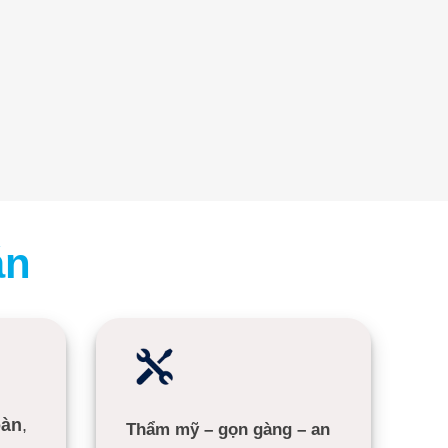
án
oàn
,
Thẩm mỹ – gọn gàng – an