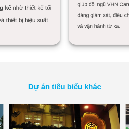
giúp đội ngũ VHN Car
g kể
nhờ thiết kế tối
dàng giám sát, điều c
à thiết bị hiệu suất
và vận hành từ xa.
.
Dự án tiêu biểu khác