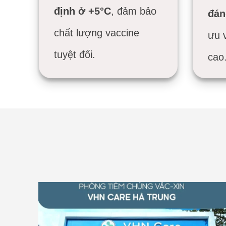
định ở +5°C
, đảm bảo
đán
chất lượng vaccine
ưu v
tuyệt đối.
cao