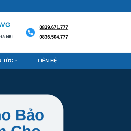
AVG
0839.671.777
 Hà Nội
0836.504.777
N TỨC
LIÊN HỆ
ho Bảo