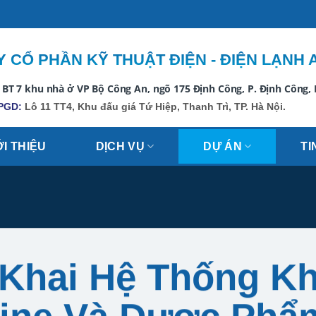
 CỔ PHẦN KỸ THUẬT ĐIỆN - ĐIỆN LẠNH 
 BT 7 khu nhà ở VP Bộ Công An, ngõ 175 Định Công, P. Định Công,
PGD:
Lô 11 TT4, Khu đấu giá Tứ Hiệp, Thanh Trì, TP. Hà Nội.
ỚI THIỆU
DỊCH VỤ
DỰ ÁN
TI
 Khai Hệ Thống K