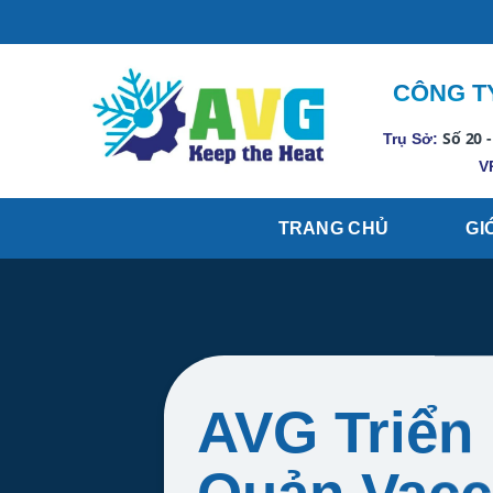
Skip
Thi Công - Sửa chữa - Mua bán Kho lạnh Công nghiệp”
to
content
CÔNG TY
Số 20 -
Trụ Sở:
V
TRANG CHỦ
GI
AVG Triển