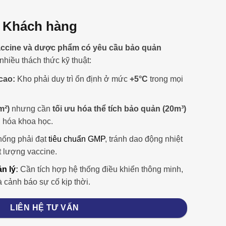
a Khách hàng
ccine và dược phẩm có yêu cầu bảo quản
 nhiều thách thức kỹ thuật:
cao:
Kho phải duy trì ổn định ở mức
+5°C
trong mọi
m²)
nhưng cần
tối ưu hóa thể tích bảo quản (20m³)
 hóa khoa học.
hống phải đạt
tiêu chuẩn GMP
, tránh dao động nhiệt
 lượng vaccine.
n lý
:
Cần tích hợp hệ thống điều khiển thông minh,
à cảnh báo sự cố kịp thời.
LIÊN HỆ TƯ VẤN