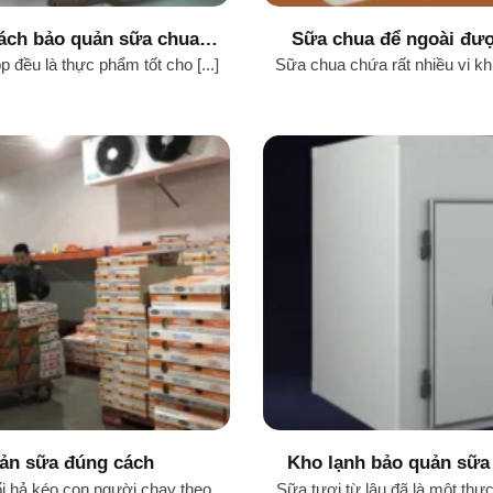
cách bảo quản sữa chua
Sữa chua để ngoài đượ
ẩn
chu
đều là thực phẩm tốt cho [...]
Sữa chua chứa rất nhiều vi khu
uản sữa đúng cách
Kho lạnh bảo quản sữa
lượ
ối hả kéo con người chạy theo
Sữa tươi từ lâu đã là một thực