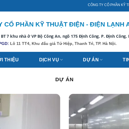
CÔNG TY CỔ PHẦN KỸ THUẬT ĐIỆN - ĐIỆ
 CỔ PHẦN KỸ THUẬT ĐIỆN - ĐIỆN LẠNH 
 BT 7 khu nhà ở VP Bộ Công An, ngõ 175 Định Công, P. Định Công,
PGD:
Lô 11 TT4, Khu đấu giá Tứ Hiệp, Thanh Trì, TP. Hà Nội.
ỚI THIỆU
DỊCH VỤ
DỰ ÁN
TI
DỰ ÁN