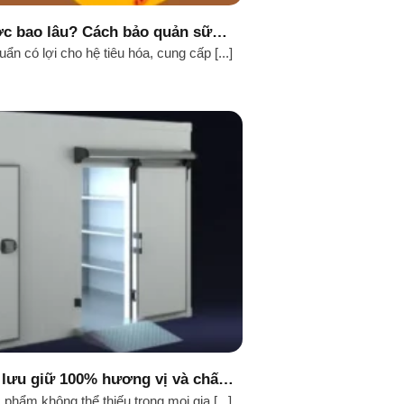
c bao lâu? Cách bảo quản sữa
a đúng cách
ẩn có lợi cho hệ tiêu hóa, cung cấp [...]
 lưu giữ 100% hương vị và chất
ng ban đầu
 phẩm không thể thiếu trong mọi gia [...]