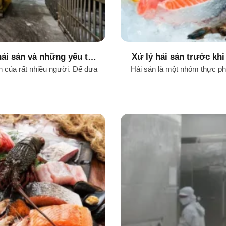
hải sản và những yếu tố
Xử lý hải sản trước kh
rình bảo quản
sả
h của rất nhiều người. Để đưa
Hải sản là một nhóm thực p