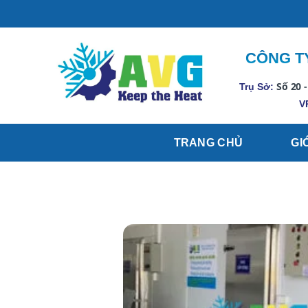
Skip
to
content
CÔNG TY
Số 20 -
Trụ Sở:
V
TRANG CHỦ
GI