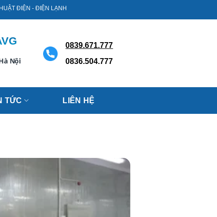
N LẠNH AVG. Chuyên: “ Thiết kế - Thi Công - Sửa chữa - Mua bán Kho lạnh Cô
AVG
0839.671.777
 Hà Nội
0836.504.777
N TỨC
LIÊN HỆ