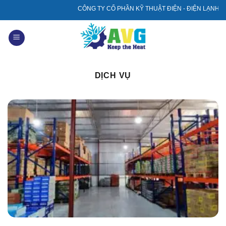
Skip
CÔNG TY CỔ PHẦN KỸ THUẬT ĐIỆN - ĐIỆN LẠNH AVG. Chuyên:
to
content
DỊCH VỤ